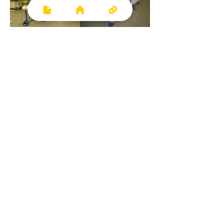
각도 조절장치(최대
측면 절단 가이드
45˚)
절단 각도 편차 방지를 위한 가
이드
절단물 절단과 동시에 바로 칼
날로 공급할 수 있도록 하는 장
치
궁금하신 사항이 있으신가요? 망설이지 마세요 -
CONTACT US!
KAJMAN KOREA
031.8049.3256