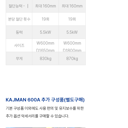
절단능력 - ┃
최대 160mm
최대 160mm
분당 절단 횟수
19회
19회
동력
5.5kW
5.5kW
W600mm
W600mm
사이즈
D1650mm
D1800mm
H1550mm
H1550mm
무게
830kg
870kg
KAJMAN 600A 추가 구성품(별도구매)
​기본 구성품 이외에도 사용 편의 및 유지보수를 위한
추가 옵션 악세서리를 구매할 수 있습니다.