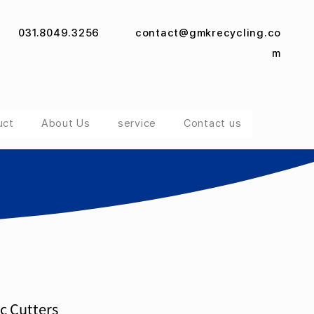
031.8049.3256
contact@gmkrecycling.co
m
uct
About Us
service
Contact us
c Cutters