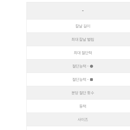
-
칼날 길이
최대 칼날 벌림
최대 절단력
절단능력 - ●
절단능력 - ■
분당 절단 횟수
동력
사이즈